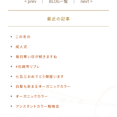
< prev
｜
BLOG一覧
｜
next >
最近の記事
この冬の
️成人式
毎日寒い日が続きますね
#石岡市リブレ
️七五三おめでとう御座います
白髪も染まるオーガニックカラー
オーガニックカラー
アシスタントカラー勉強会