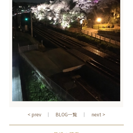
< prev
｜
BLOG一覧
｜
next >