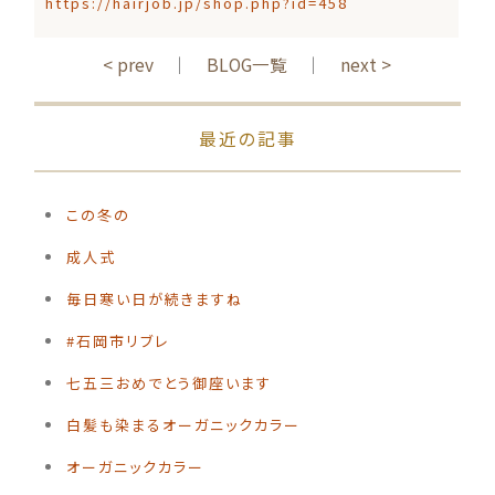
https://hairjob.jp/shop.php?id=458
< prev
｜
BLOG一覧
｜
next >
最近の記事
この冬の
️成人式
毎日寒い日が続きますね
#石岡市リブレ
️七五三おめでとう御座います
白髪も染まるオーガニックカラー
オーガニックカラー